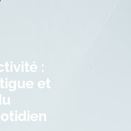
ivité :
tigue et
du
otidien