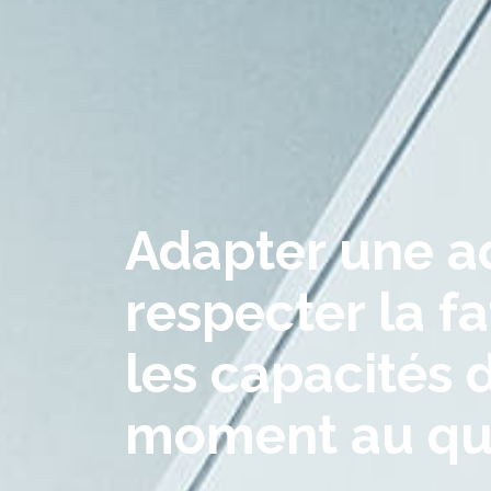
Adapter une act
respecter la fa
les capacités 
moment au qu