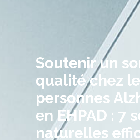
Soutenir un s
qualité chez l
personnes Alz
en EHPAD : 7 s
naturelles eff