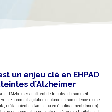
est un enjeu clé en EHPAD
tteintes d’Alzheimer
die d’Alzheimer souffrent de troubles du sommeil.
e veille/sommeil, agitation nocturne ou somnolence diurne
ants, qu’ils soient en famille ou en établissement (Inserm).
arge du sommeil ne se limite pas à réduire l’agitation. Il