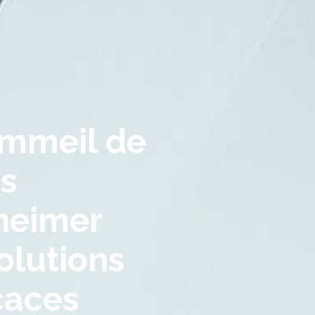
ommeil de
es
heimer
olutions
icaces